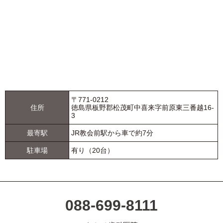
〒771-0212
住所
徳島県板野郡松茂町中喜来字前原東三番越16-
3
最寄駅
JR教会前駅から車で約7分
駐車場
有り（20台）
088-699-8111